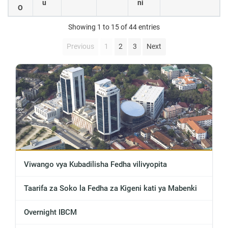
u
ni
O
Showing 1 to 15 of 44 entries
Previous
1
2
3
Next
Viwango vya Kubadilisha Fedha vilivyopita
Taarifa za Soko la Fedha za Kigeni kati ya Mabenki
Overnight IBCM