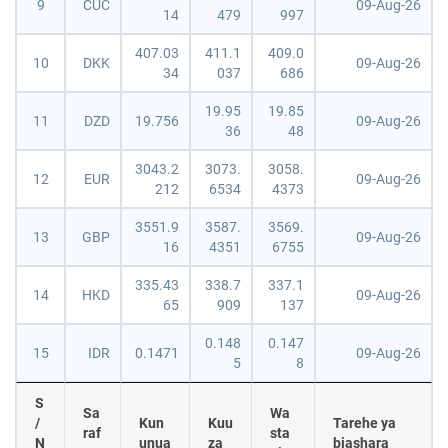
9
CUC
09-Aug-26
14
479
997
407.03
411.1
409.0
10
DKK
09-Aug-26
34
037
686
19.95
19.85
11
DZD
19.756
09-Aug-26
36
48
3043.2
3073.
3058.
12
EUR
09-Aug-26
212
6534
4373
3551.9
3587.
3569.
13
GBP
09-Aug-26
16
4351
6755
335.43
338.7
337.1
14
HKD
09-Aug-26
65
909
137
0.148
0.147
15
IDR
0.1471
09-Aug-26
5
8
S
Sa
Wa
/
Kun
Kuu
Tarehe ya
raf
sta
N
unua
za
biashara