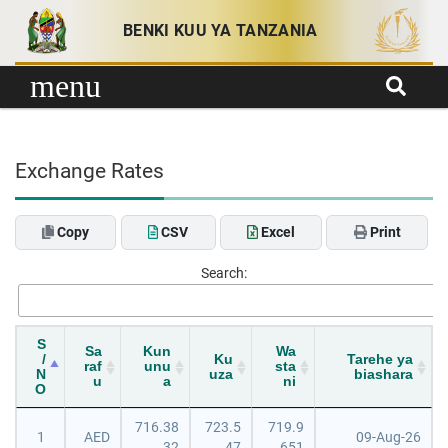
Skip to content
BENKI KUU YA TANZANIA
menu
Exchange Rates
Copy
CSV
Excel
Print
Search:
S
Sa
Kun
Wa
/
Ku
Tarehe ya
raf
unu
sta
N
uza
biashara
u
a
ni
O
716.38
723.5
719.9
1
AED
09-Aug-26
32
47
651