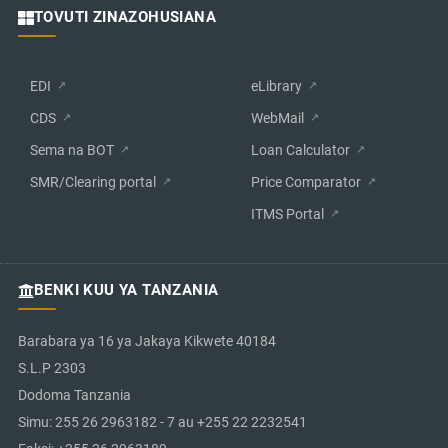
TOVUTI ZINAZOHUSIANA
EDI
eLibrary
CDS
WebMail
Sema na BOT
Loan Calculator
SMR/Clearing portal
Price Comparator
ITMS Portal
BENKI KUU YA TANZANIA
Barabara ya 16 ya Jakaya Kikwete 40184
S.L.P 2303
Dodoma Tanzania
Simu: 255 26 2963182 - 7 au +255 22 2232541