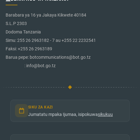
Barabara ya 16 ya Jakaya Kikwete 40184
S.L.P 2303
Dodoma Tanzania
Simu: 255 26 2963182 - 7 au +255 22 2232541
Faksi: +255 26 2963189
Barua pepe: botcommunications@bot.go.tz
: info@bot.go.tz
SIKU ZA KAZI
Jumatatu mpaka Ijumaa, isipokuwa
sikukuu