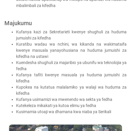
mbalimbali za kifedha
Majukumu
Kufanya kazi za Sekretarieti kwenye shughuli za huduma
jumuishi za kifedha
Kuratibu wadau wa nchini, wa kikanda na wakimataifa
kwenye masuala yanayohusiana na huduma jumuishi za
kifedha na ustawi
Kuendesha shughuli za majaribio ya ubunifu wa teknolojia ya
fedha
Kufanya tafiti kwenye masuala ya huduma jumuishi za
kifedha
Kupokea na kutatua malalamiko ya walaji wa huduma za
kifedha
Kufanya usimamizi wa mwenendo wa sekta ya fedha
Kutekeleza mikakati ya kutoa elimu ya fedha
Kusimamia utoaji wa dhamana kwa niaba ya Serikali