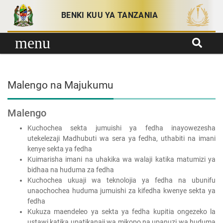
Skip to content
BENKI KUU YA TANZANIA
menu
Malengo na Majukumu
Malengo
Kuchochea sekta jumuishi ya fedha inayowezesha
utekelezaji Madhubuti wa sera ya fedha, uthabiti na imani
kenye sekta ya fedha
Kuimarisha imani na uhakika wa walaji katika matumizi ya
bidhaa na huduma za fedha
Kuchochea ukuaji wa teknolojia ya fedha na ubunifu
unaochochea huduma jumuishi za kifedha kwenye sekta ya
fedha
Kukuza maendeleo ya sekta ya fedha kupitia ongezeko la
ustawi katika upatikanaji wa mikopo na upanuzi wa huduma