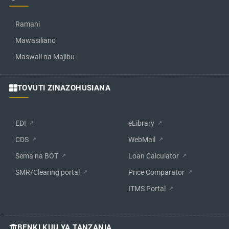
Ramani
Mawasiliano
Maswali na Majibu
TOVUTI ZINAZOHUSIANA
EDI
eLibrary
CDS
WebMail
Sema na BOT
Loan Calculator
SMR/Clearing portal
Price Comparator
ITMS Portal
BENKI KUU YA TANZANIA