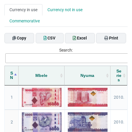
Currency in use
Currency not in use
Commemorative
Copy
CSV
Excel
Print
Search:
Se
S
Mbele
Nyuma
rie
N
s
1
2010.
2
2010.