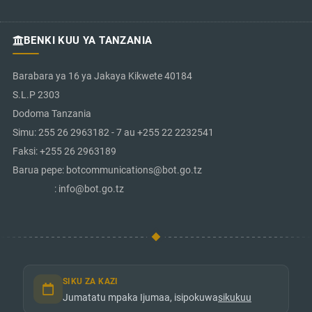
BENKI KUU YA TANZANIA
Barabara ya 16 ya Jakaya Kikwete 40184
S.L.P 2303
Dodoma Tanzania
Simu: 255 26 2963182 - 7 au +255 22 2232541
Faksi: +255 26 2963189
Barua pepe: botcommunications@bot.go.tz
: info@bot.go.tz
SIKU ZA KAZI
Jumatatu mpaka Ijumaa, isipokuwa
sikukuu