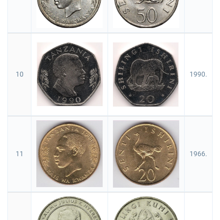
10
1990.
11
1966.